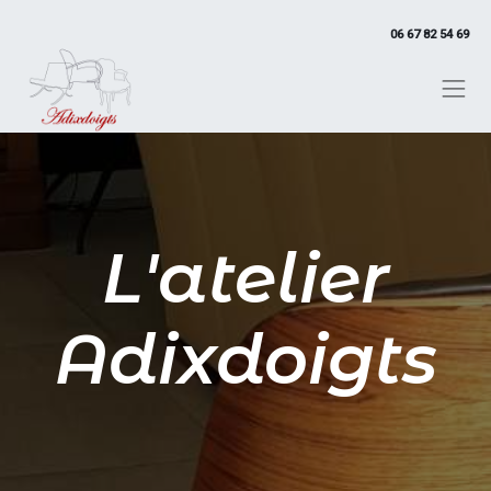
06 67 82 54 69
L'atelier
Adixdoigts